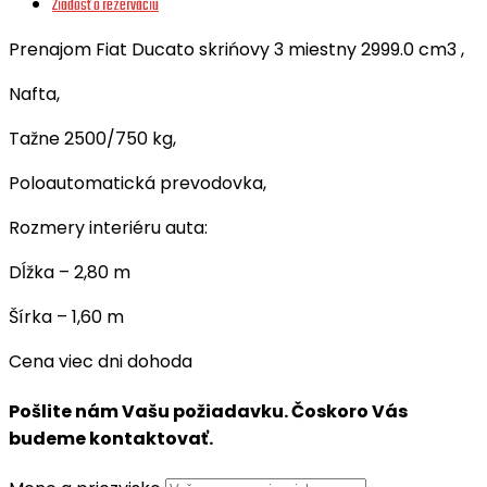
Žiadosť o rezerváciu
Prenajom Fiat Ducato skrińovy 3 miestny 2999.0 cm3 ,
Nafta,
Tažne 2500/750 kg,
Poloautomatická prevodovka,
Rozmery interiéru auta:
Dĺžka – 2,80 m
Šírka – 1,60 m
Cena viec dni dohoda
Pošlite nám Vašu požiadavku. Čoskoro Vás
budeme kontaktovať.