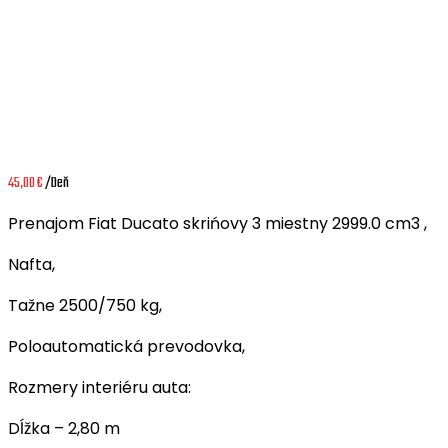
45,00
€
/Deň
Prenajom Fiat Ducato skrińovy 3 miestny 2999.0 cm3 ,
Nafta,
Tažne 2500/750 kg,
Poloautomatická prevodovka,
Rozmery interiéru auta:
Dĺžka – 2,80 m