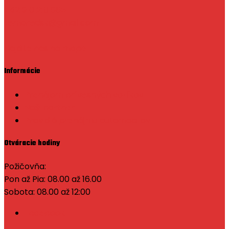
+421910 210 865
temaredsk@gmail.com
Nájdite nás na mape
Informácie
Prenájom prívesných vozíkov
Naši partneri
Pravidlá prenájmu automobilov
Otváracie hodiny
Požičovňa:
Pon až Pia: 08.00 až 16.00
Sobota: 08.00 až 12:00
Facebook