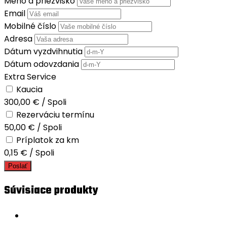
Meno a priezvisko
Email
Mobilné číslo
Adresa
Dátum vyzdvihnutia
Dátum odovzdania
Extra Service
Kaucia
300,00
€
/
Spoli
Rezerváciu termínu
50,00
€
/
Spoli
Príplatok za km
0,15
€
/
Spoli
Poslať
Súvisiace produkty