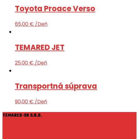
Toyota Proace Verso
65,00
€
/Deň
TEMARED JET
25,00
€
/Deň
Transportná súprava
90,00
€
/Deň
TEMARED-SK S.R.O.
Kostolná-Záriečie 535, 913 04 Kostolná-Záriečie
+421904 997 550