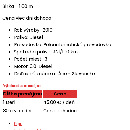
Šírka – 1,60 m
Cena viec dni dohoda
Rok výroby :
2010
Palivo:
Diesel
Prevodovka:
Poloautomatická prevodovka
Spotreba paliva:
9.2l/100 km
Počet miest :
3
Motor:
3.0l Diesel
Diaľničná známka :
Áno - Slovensko
Zvýhodnená cena prenájmu
Dĺžka prenájmu
Cena
1 Deň
45,00
€
/ deň
30 a viac dní
Cena dohodou
Popis